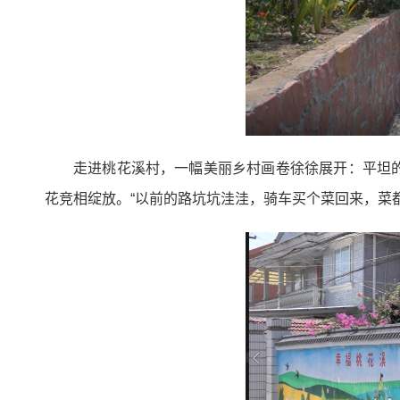
走进桃花溪村，一幅美丽乡村画卷徐徐展开：平坦
花竞相绽放。“以前的路坑坑洼洼，骑车买个菜回来，菜