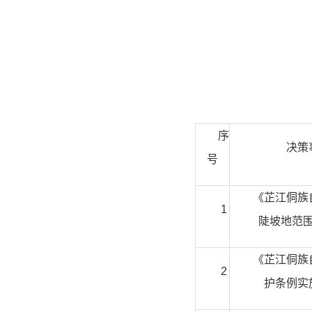
序
决策
号
《芷江侗族
1
陡坡地范
《芷江侗族
2
护条例实