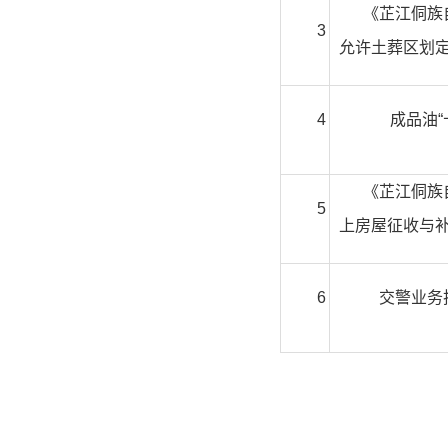
《芷江侗族
3
允许土葬区划
4
成品油“
《芷江侗族
5
上房屋征收与
6
交警业务