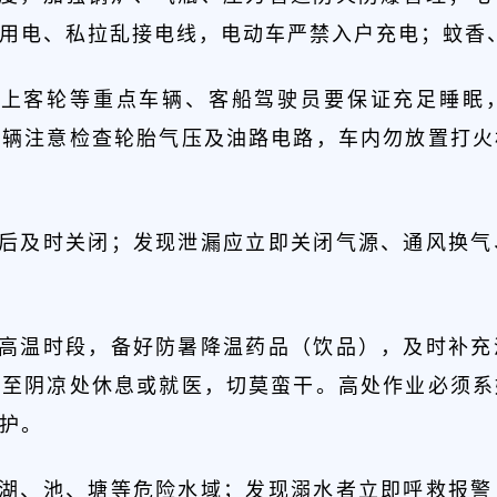
用电、私拉乱接电线，电动车严禁入户充电；蚊香
、水上客轮等重点车辆、客船驾驶员要保证充足睡
车辆注意检查轮胎气压及油路电路，车内勿放置打火
用后及时关闭；发现泄漏应立即关闭气源、通风换
开高温时段，备好防暑降温药品（饮品），及时补
移至阴凉处休息或就医，切莫蛮干。高处作业必须系
护。
、湖、池、塘等危险水域；发现溺水者立即呼救报