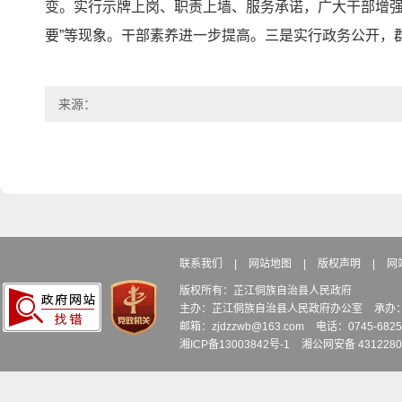
变。实行示牌上岗、职责上墙、服务承诺，广大干部增强
要”等现象。干部素养进一步提高。三是实行政务公开，
来源：
联系我们
|
网站地图
|
版权声明
|
网
版权所有：芷江侗族自治县人民政府
主办：芷江侗族自治县人民政府办公室
承办
邮箱：zjdzzwb@163.com
电话：0745-6
湘ICP备13003842号-1
湘公网安备 4312280