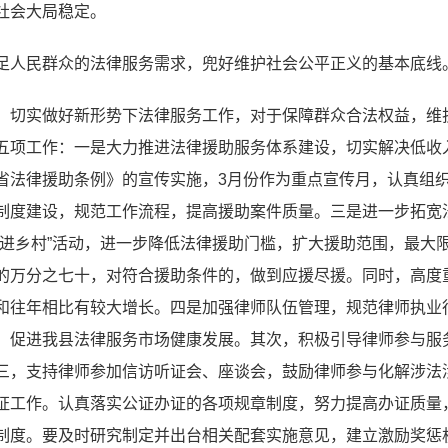
社会大局稳定。
足人民群众的法律服务需求，兜好维护社会公平正义的基本底线
，切实做好新形势下法律服务工作，对于保障群众合法权益，维
五项工作：一是大力推进法律援助服务体系建设，切实解决低收
省法律援助条例》的宣传实施，3月份作为重点宣传月，认真组
制度建设，规范工作流程，提高援助案件质量。三是进一步拓宽
助进乡村”活动，进一步降低法律援助门槛，扩大援助范围，最大
的万分之七十，对符合援助条件的，做到应援尽援。同时，高度
和往年相比有较大增长。四是加强律师队伍管理，规范律师执业
，促进我县法律服务市场健康发展。其次，积极引导律师参与服
三，支持律师参加信访听证会、座谈会，鼓励律师参与化解涉法
证工作。认真落实公证办证的各项规章制度，努力提高办证质量
制度。要及时研究制定并出台相关配套实施意见，建立激励奖惩