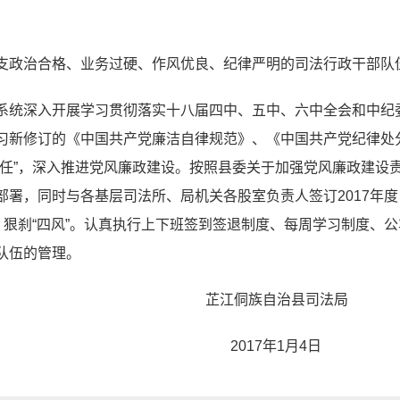
支政治合格、业务过硬、作风优良、纪律严明的司法行政干部队
系统深入开展学习贯彻落实十八届四中、五中、六中全会和中纪
习新修订的《中国共产党廉洁自律规范》、《中国共产党纪律处
责任”，深入推进党风廉政建设。按照县委关于加强党风廉政建设
部署，同时与各基层司法所、局机关各股室负责人签订2017年
，狠刹“四风”。认真执行上下班签到签退制度、每周学习制度、
队伍的管理。
自治县司法局
年1月4日