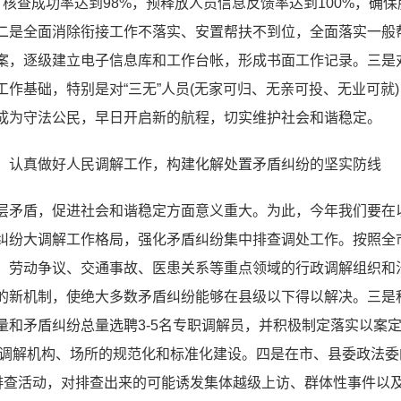
，核查成功率达到98%，预释放人员信息反馈率达到100%，确
二是全面消除衔接工作不落实、安置帮扶不到位，全面落实一般帮
案，逐级建立电子信息库和工作台帐，形成书面工作记录。三是
作基础，特别是对“三无”人员(无家可归、无亲可投、无业可就
成为守法公民，早日开启新的航程，切实维护社会和谐稳定。
，认真做好人民调解工作，构建化解处置矛盾纠纷的坚实防线
层矛盾，促进社会和谐稳定方面意义重大。为此，今年我们要在
纠纷大调解工作格局，强化矛盾纠纷集中排查调处工作。按照全
、劳动争议、交通事故、医患关系等重点领域的行政调解组织和
的新机制，使绝大多数矛盾纠纷能够在县级以下得以解决。三是
量和矛盾纠纷总量选聘3-5名专职调解员，并积极制定落实以案
两级调解机构、场所的规范化和标准化建设。四是在市、县委政法
纷排查活动，对排查出来的可能诱发集体越级上访、群体性事件以