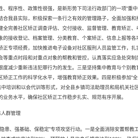
性、程序性、政策性很强，是新形势下司法行政部门的一项“重中
结合我县实际，积极探索一条行之有效的管理路子，全面加强和
健全完善社区矫正调查评估、交付接收、监督管理、教育矫正、
象的接收登记、档案管理、分类教育、个案矫正、信息上报等各
矫正专项经费，加快推进电子设备对社区服刑人员监管工作，扎实
会等重点时段和对重点对象的帮教和管控，认真落实应急处突制度
限度减少重新违法犯罪行为的发生。三是坚持集中教育与个别教
区矫正工作的科学化水平，增强教育矫正效果。四是积极参加“全
，集中培训和以会代训等形式，对全县乡镇司法助理员和局机关社
的业务水平，确保社区矫正工作稳步扎实、规范有序开展。
殊人群管理
除隐患、强基础、保稳定”专项攻坚行动。一是全面消除安置帮教