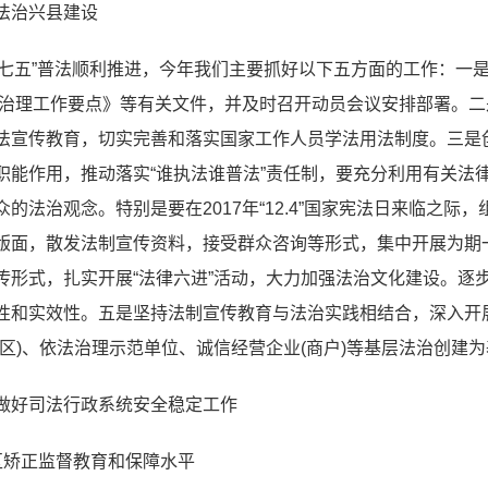
法治兴县建设
保“七五”普法顺利推进，今年我们主要抓好以下五方面的工作：一
依法治理工作要点》等有关文件，并及时召开动员会议安排部署。
法宣传教育，切实完善和落实国家工作人员学法用法制度。三是创
职能作用，推动落实“谁执法谁普法”责任制，要充分利用有关法
的法治观念。特别是要在2017年“12.4”国家宪法日来临之际
版面，散发法制宣传资料，接受群众咨询等形式，集中开展为期
传形式，扎实开展“法律六进”活动，大力加强法治文化建设。逐
性和实效性。五是坚持法制宣传教育与法治实践相结合，深入开
区)、依法治理示范单位、诚信经营企业(商户)等基层法治创建
做好司法行政系统安全稳定工作
区矫正监督教育和保障水平