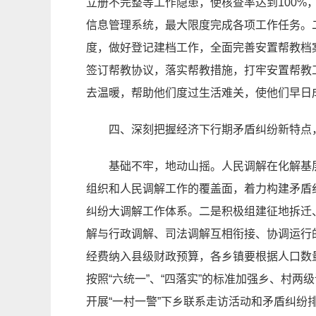
立册不完整等工作隐患，使核查率达到100%
信息管理系统，最大限度完成各项工作任务。
度，做好登记建档工作，全面完善安置帮教档
签订帮教协议，落实帮教措施，打牢安置帮教工
去温暖，帮助他们度过生活难关，使他们早日
四、深刻把握经济下行期矛盾纠纷新特点
基础不牢，地动山摇。人民调解在化解基
组织和人民调解工作的覆盖面，着力构建矛盾
纠纷大调解工作体系。二是积极组建征地拆迁
解与行政调解、司法调解互相衔接、协调运行
经费纳入县级财政预算，各乡镇要根据人口数
按照“六统一”、“四落实”的标准加强乡、村
开展“一村一警”下乡联系走访活动和矛盾纠