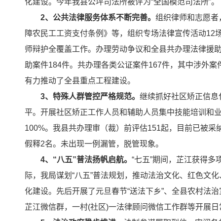
化建设。今年我县公坪司法所被评为“全国模范司法所”。
2、公共法律服务体系不断完善。
组织律师和志愿者
障农民工工资支付条例》等，组织专场法律宣传活动12
师辩护全覆盖工作。办理劳动争议和全县共办理法律援助案
助案件184件。共办理各类公证案件167件，其中涉外
有力推动了全县重点工程建设。
3、特殊人群管控严格规范。
继续抓好社区矫正信息
平。开展社区矫正工作人员和辅助人员集中技能培训和业
100%。我县共办理审（裁）前评估151起，目前已被采纳
假释2名。未出现一例漏管，脱管现象。
4、“八五”普法扬帆启航。
“七五”期间，芷江获得
际，我局谋划“八五”普法规划，推动法治文化、红色文
化建设。先后开展了元旦春节“送法下乡”、全县农村法治
芷江微信群，一村(社区)一法律顾问微信工作群等开展日