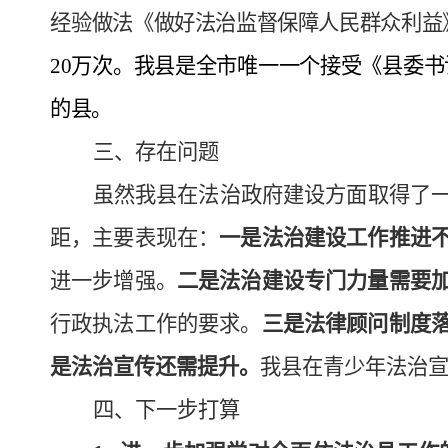
经
验做法《做好法治监督保障人民群众利益
20
万次。
我县是全市唯一一个接受《县委书
的县。
三
、存在问题
虽然我县在法治政府建设方面取得了
距，主要表现在：
一是
法治建设工作推进
进一步增强
。
二是
法治建设专门力量需要
行政执法工作的要求
。
三是
法律顾问制度
是
法治宣传还需提升
。
我县在青少年法治
四
、下
一
步打算