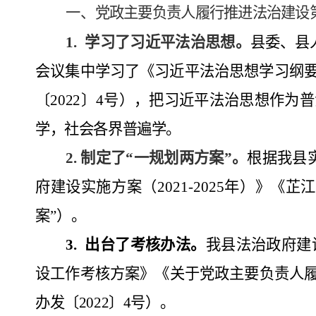
一、
党政主要负责人履行推进法治建设
1
.
学习了习近平法治思想。
县委、县
会议
集中学习了《习近平法治思想学习纲
〔
2022
〕
4
号），
把习近平法治思想作为普
学，社会各界普遍学。
2.
制定了“一规划两方案”。
根据我县
府建设实施方案（
2021-2025
年）》《芷江
案”）
。
3
.
出台了考核办法
。
我县
法治
政府
建
设工作考核方案》《关于党政主要负责人
办发〔
2022
〕
4
号）
。