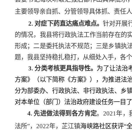
主要领导亲自抓、分管领导具体抓、责任
2.
对症下药直达痛点难点。
针对开展
的情况，我县将行政执法工作当前存在的
形成；二是委托执法不规范；三是乡镇执
题，我县坚持稳扎稳打，从细处入手，各
3.
分类考核更具指导性。
为了让法治
方案》
（
以下简称《方案》
），为推进法
分为
部委办、行政执法、非行政执法、乡
对本单位（部门）法治政府建设任务一目
4.
先进做法得到各方肯定
。
2021
年，
法所”，
2022
年，芷江镇
海峡路社区获评
“