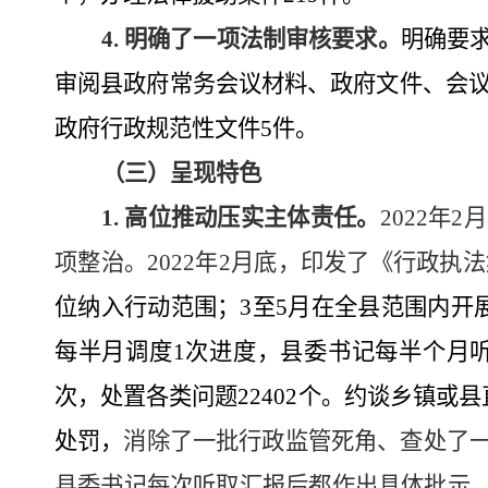
4.
明确了一项法制审核要求。
明确
要
审阅
县
政府常务
会议材料、政府文件、会
政府行政规范性文件
5
件。
（三）
呈现特色
1.
高位推动压实主体责任。
2022
年
2
月
项整治。
2022
年
2
月底，
印发
了《行政执法
位纳入行动范围
；
3
至
5
月在全县范围内开
每半月调度
1
次进度，县委书记每半个月
次，处置各类问题
22402
个。约谈乡镇或县
处罚，
消除了一批行政监管死角、查处了
县委书记每次听取汇报后都作出具体批示