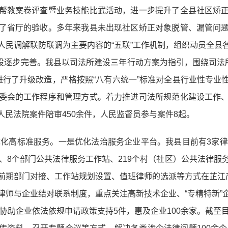
帮教案卷评查暨业务技能比武活动，进一步提升了全县社区矫
了省厅的验收。多年来我县未出现社区矫正对象脱管、漏管问
人民调解联防联调为主要内容的“五联”工作机制，组织动员全县
建设逐步完善。我县以司法所建设三年行动方案为指引，围绕司法
进行了升级改造，严格按照“八有六统一”标准对全县行业性专业
委会的工作程序和管理方式。着力推进司法所规范化建设工作
民法院案件陪审450余件，人民监督员参与案件8起。
中优化高标准服务。一是优化法治服务企业平台。我县目前有3家
、8个部门公共法律服务工作站、219个村（社区）公共法律
前期部门对接、工作站规划设置、值班律师的选派等方式在芷江产
律师与企业结对联系制度，重点关注高新技术企业、“专精特新”
，协助企业依法依规申请政策支持5件，惠及企业100余家。截至