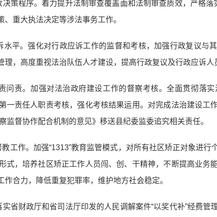
政决策程序。着力提升法制审查覆盖面和法制审查质效，严格落实
策、重大执法决定等涉法事务工作。
诉水平。强化对行政应诉工作的监督和考核，加强行政复议与
管理，高度重视法治队伍人才建设，提高行政复议及行政应诉人
追责问责。加强对法治政府建设工作的督察考核。全面贯彻落实
第一责任人职责考核，强化考核结果运用。对完成法治建设工
监察监督协作配合机制的意见》移送县纪委监委追究相关责任。
教工作。加强“1313”教育监管模式，对所有社区矫正对象进
形式，培养社区矫正工作人员闯、创、干精神，不断提高业务
工作合力，降低重复犯罪率，维护地方社会稳定。
落实省财政厅和省司法厅印发的人民调解案件“以奖代补”经费管