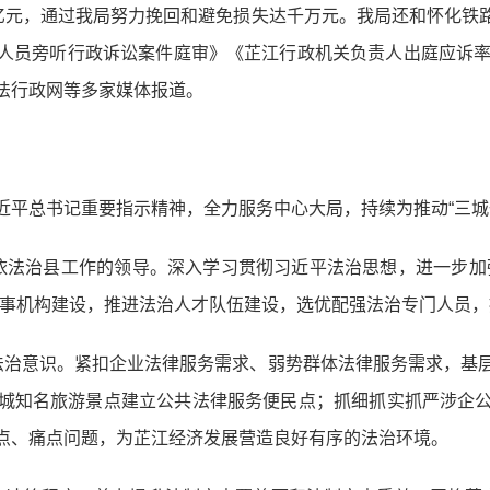
上亿元，通过我局努力挽回和避免损失达千万元。我局还和怀化铁
人员旁听行政诉讼案件庭审》《芷江行政机关负责人出庭应诉率1
法行政网等多家媒体报道。
近平总书记重要指示精神，全力服务中心大局，持续为推动“三城
依法治县工作的领导。深入学习贯彻习近平法治思想，进一步加
办事机构建设，推进法治人才队伍建设，选优配强法治专门人员
法治意识。紧扣企业法律服务需求、弱势群体法律服务需求，基
城知名旅游景点建立公共法律服务便民点；抓细抓实抓严涉企
点、痛点问题，为芷江经济发展营造良好有序的法治环境。