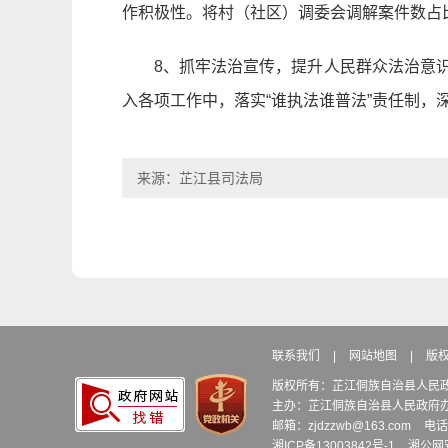
作积极性。将村（社区）调委会调解案件数占
8、抓牢法治宣传，提升人民群众法治意
入各项工作中，落实“谁执法谁普法”责任制，
来源：芷江县司法局
联系我们
|
网站地图
|
版
版权所有：芷江侗族自治县人民
主办：芷江侗族自治县人民政府
邮箱：zjdzzwb@163.com
电话
湘ICP备13003842号-1
湘公网安