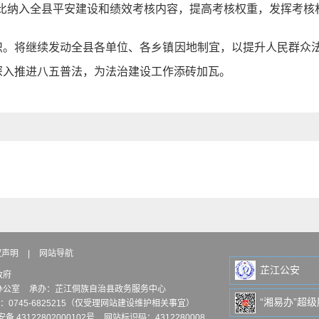
比纳入全县平安建设和绩效考核内容，提高考核权重，发挥考核
识。将继续发动全县各单位、各乡镇因地制宜，以提升人民群众
深入推进八五普法，为法治建设工作添砖加瓦。
权声明
|
网站导航
芷江公安
政府
办公室
承办：芷江侗族自治县政务服务中心
“湘易办”超
：0745-6825215（仅受理网站建设维护相关事宜）
备 43122802000102号
网站标识码：4312280008