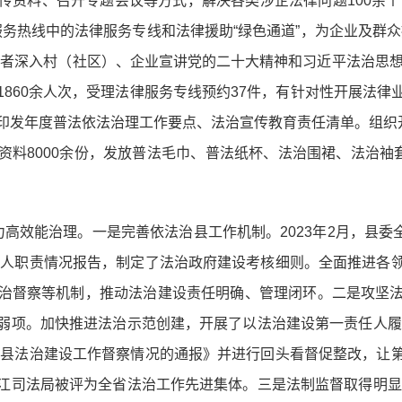
资料、召开专题会议等方式，解决各类涉企法律问题100余个
市民服务热线中的法律服务专线和法律援助“绿色通道”，为企业及群
者深入村（社区）、企业宣讲党的二十大精神和习近平法治思想，广
860余人次，受理法律服务专线预约37件，有针对性开展法
印发年度普法依法治理工作要点、法治宣传教育责任清单。组织开
传资料8000余份，发放普法毛巾、普法纸杯、法治围裙、法治袖
高效能治理。一是完善依法治县工作机制。2023年2月，县委全
责任人职责情况报告，制定了法治政府建设考核细则。全面推进各
治督察等机制，推动法治建设责任明确、管理闭环。二是攻坚
弱项。加快推进法治示范创建，开展了以法治建设第一责任人履职
年全县法治建设工作督察情况的通报》并进行回头看督促整改，让
江司法局被评为全省法治工作先进集体。三是法制监督取得明显成