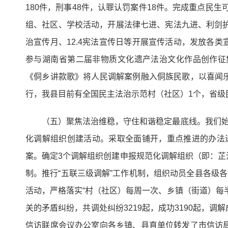
180件，刑事48件，认罪认罚案件18件。完成重点民
组、社区、学校活动，开展法律七进、宪法九进、利剑护蕾等法
治宣传月、12.4宪法宣传日等开展宣传活动，发放各类
参与湖南省第二届非物质文化遗产法治文化作品创作征
《侗乡讲款歌》将人民调解案例融入侗族民歌，以喜闻
行，我县目前有全国民主法治示范村（社区）1个，省级民
（五）聚焦法治维稳，守住和谐稳定最底线。我们始
化调解组织创建活动。采取全面铺开，重点推进的办法进
案。确定3个调解组织创建申报规范化调解组织（即：
制。推行“五联三级调解”工作机制，组织动员全县各级
活动，严格落实“村（社区）每周一次、乡镇（街道）每
关的矛盾纠纷，共调处纠纷3219起，成功3190起，
信访联席会议办公室向各乡镇、县直单位转发了市信访