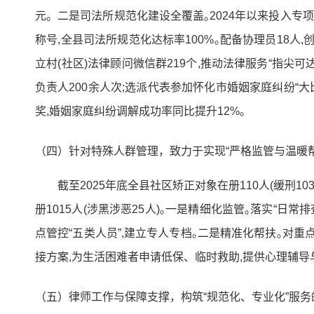
元。二是司法所规范化建设全覆盖｡2024年以来投入专项资
称号,全县司法所规范化达标率100%｡配备协理员18人,创
立村(社区)法律顾问微信群219个,推动法律服务“指尖
负责人200余人次;选派代表参加怀化市婚姻家庭纠纷“
奖,婚姻家庭纠纷调解成功率同比提升12%｡
（四）针对特殊人群管理，致力于实现“严格监管与温暖
截至2025年底全县社区矫正对象在册110人(缓刑1
册1015人(涉黑涉恶25人)｡一是精细化监管｡落实“日
点管控“五类人员”,建立专人专档｡二是精准化帮扶｡对重
接方案,为生活困难者申请低保、临时救助,提供心理辅导
（五）律师工作与保障支撑，构筑“规范化、专业化”服务