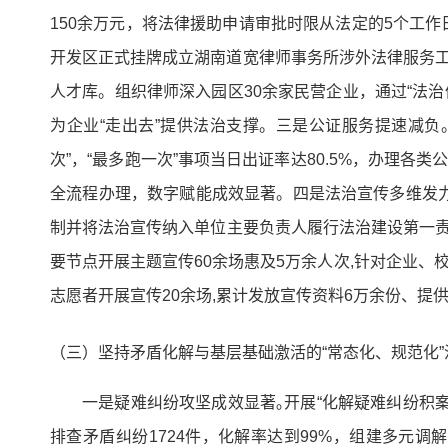
150余万元，将法律援助申请审批时限从法定的5个工作
开发区正式挂牌成立湖南道宽律师事务所涉外法律服务
人才库。组织律师深入园区30余家民营企业，通过“法治
为企业“走出去”提供法治支撑。三是公证服务提速减负
次”，“最多跑一次”事项当日出证率达80.5%，办理各
全流程办理，数字赋能成效显著。四是法治宣传多维发力。
制并将法治宣传纳入单位主要负责人履行法治建设第一责任人考核内
要节点开展主题宣传60余场惠及5万余人次,针对企业、校园
志愿者开展宣传20余场,累计发放宣传资料6万余份、提供
（三）坚持矛盾化解与基层基础激活的“常态化、规范化”
一是疑难纠纷攻坚成效显著｡开展“化解疑难纠纷积案
排查矛盾纠纷1724件，化解率达到99%，组建多元调