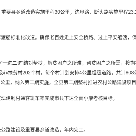
；重要县乡道改造实施里程30公里；边界路、断头路实施里程23.1
渡船标准化改造。确保老百姓走上安全桥路、过上平安船渡，保障
。
持“一进二访”结对帮扶，解贫困户之所难，帮贫困户之所需，按
非扶贫村202个村，每个村计划安排4公里组级道路，共计80
9.3公里，纳入第二期实施，全县第二期整村推进农村公路建设项目
实现建制村通客班车率完成市县下达全面小康考核目标。
景公路建设及重要县乡道改造，年内完工。