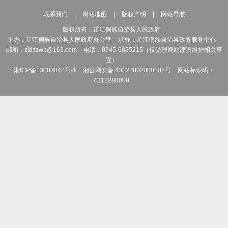
和民用核安全设备的设
联系我们
|
网站地图
|
版权声明
|
网站导航
7.负责生态环境
版权所有：芷江侗族自治县人民政府
发建设区域、规划、项
主办：芷江侗族自治县人民政府办公室
承办：芷江侗族自治县政务服务中心
邮箱：zjdzzwb@163.com
电话：0745-6825215（仅受理网站建设维护相关事
8.负责生态环境
宜）
湘ICP备13003842号-1
湘公网安备 43122802000102号
网站标识码：
污染源监测。
4312280008
9.协调配合做好
护督察反馈问题整改工
对生态环境保护督察反
办，对贯彻落实不到位
10.统一负责生
生态环境违法问题。
11.组织指导和
开展生态环境科技工作