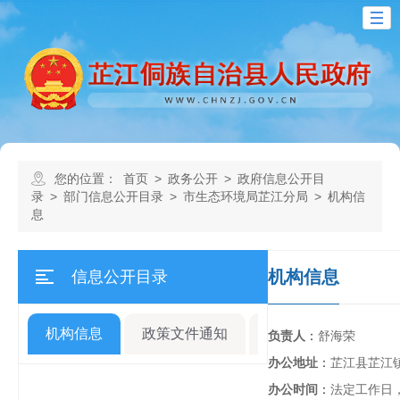
您的位置：
首页
>
政务公开
>
政府信息公开目
录
>
部门信息公开目录
>
市生态环境局芷江分局
>
机构信
息
机构信息
信息公开目录
机构信息
政策文件通知
规划计划
人事
负责人
：
舒海荣
办公地址
：
芷江县芷江镇
办公时间
：
法定工作日，夏