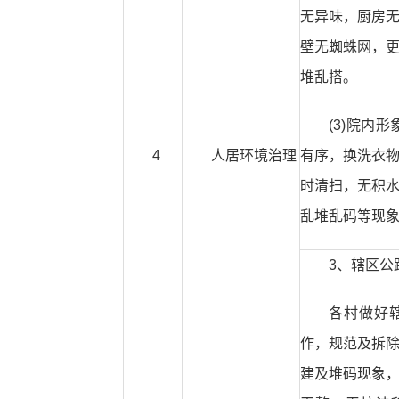
无异味，厨房
壁无蜘蛛网，
堆乱搭。
(3)院内
4
人居环境治理
有序，换洗衣
时清扫，无积
乱堆乱码等现
3、辖区公
各村做好
作，规范及拆
建及堆码现象