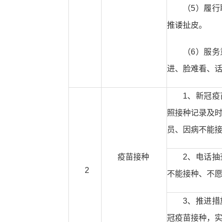
（5）履
推诿扯皮。
（6）服
进、脸难看、
1、新冠
照接种记录及
员、因病不能
疫苗接种
2、电话
2
不能接种、不
3、推进
冠疫苗接种，