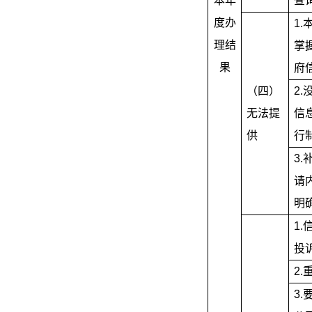
本年
查
度办
1.
理结
掌
果
府
（四）
2.
无法提
信
供
行
3.
请
明
1.
投
2.
3.