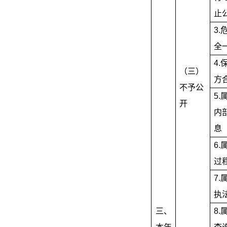
止
3.
全
4.
（三）
方
不予公
5.
开
内
息
6.
过
7.
执
三、
8.