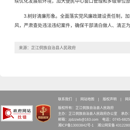
续优化发展软环境，加大便民中心窗口管理和乡级单位
3.树好清廉形象。全面落实党风廉政建设责任制，
风，严肃查处违法违纪案件，确保干部清白做人、清正
来源：芷江侗族自治县人民政府
联系我们
|
网站地图
|
版权声明
|
网
版权所有：芷江侗族自治县人民政府
主办：芷江侗族自治县人民政府办公室
承办
邮箱：zjdzzwb@163.com
电话：0745-6
湘ICP备13003842号-1
湘公网安备 4312280