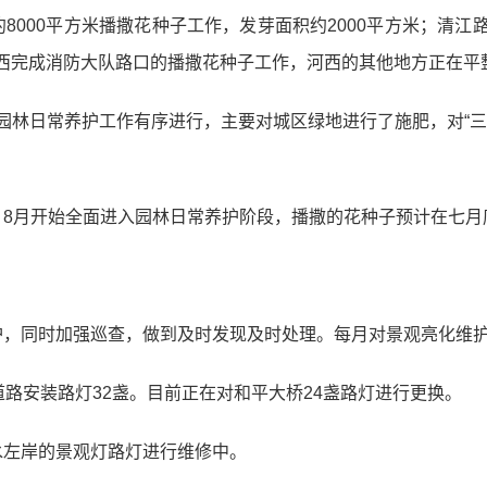
8000平方米播撒花种子工作，发芽面积约2000平方米；清
西完成消防大队路口的播撒花种子工作，河西的其他地方正在平
的园林日常养护工作有序进行，主要对城区绿地进行了施肥，对“
，8月开始全面进入园林日常养护阶段，播撒的花种子预计在七月
护，同时加强巡查，做到及时发现及时处理。每月对景观亮化维
道路安装路灯32盏。目前正在对和平大桥24盏路灯进行更换。
水左岸的景观灯路灯进行维修中。