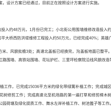
案，设计方案已经通过，目前正在按照设计方案进行实施。
装投入约48万元，1月份已完工；小北街公用围墙维修改造投入
和平大桥西防洪堤维修工程投入约50万元，已经完成40%；英雄
0平方米、风貌批檐3处；高速北盖板已经换完，沟盖板地面已整
江路围墙、高铁站围墙、花坛护栏、三里坪检察院沿线风貌改造
补植工作，已完成15036平方米的绿化带绿篱补植工作；完成
花树修剪工作；完成高速北至机场路的第一遍打草和修剪樟木
公园荷塘及绿化提质工作、舞水左岸补植工作、树池篦子等工作