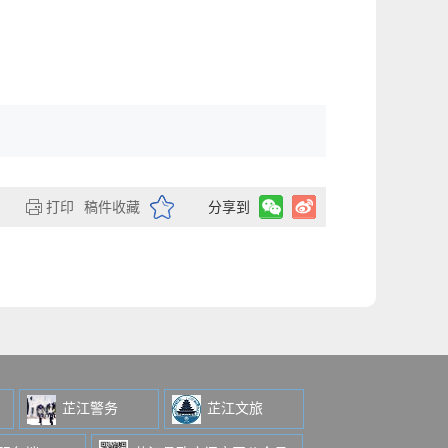
打印
稿件收藏
分享到
芷江警务
芷江文旅