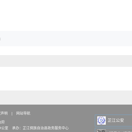
x
权声明
|
网站导航
芷江公安
政府
办公室
承办：芷江侗族自治县政务服务中心