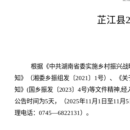
芷江
县
根据《中共湖南省委实施乡村振兴战
知》
（
湘委乡振组发〔
2021〕1号
）
、
《
关
知
》
(
国乡振
发〔
202
3
〕
4
号
)
等文件精神
,
公告时间为
5天，（2025年11月1日至
理电话：0745—6822131）
。