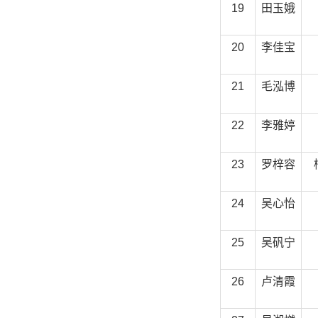
19
田玉娥
20
李佳宝
21
毛泓博
22
李雅婷
23
罗梓容
24
吴心怡
25
吴矾宁
26
卢清霞