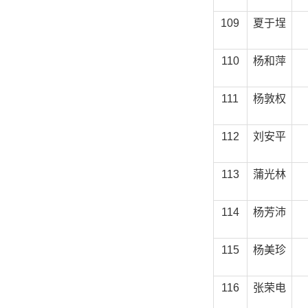
109
夏于埕
110
杨和萍
111
杨敦权
112
刘安平
113
蒲光林
114
杨芳沛
115
杨美珍
116
张荣电