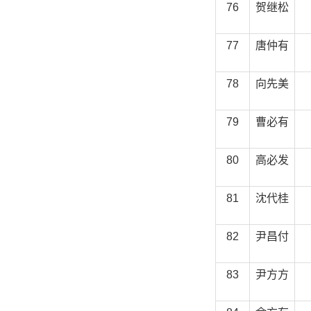
76
贺继松
77
唐仲有
78
向先美
79
曹必有
80
高必发
81
沈代桂
82
尹昌付
83
尹方方