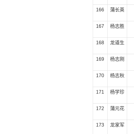
166
蒲长英
167
杨志胜
168
龙道生
169
杨志刚
170
杨志秋
171
杨学珍
172
蒲元花
173
龙家军