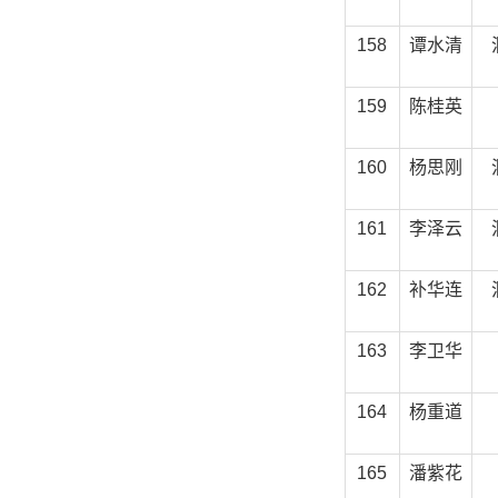
158
谭水清
159
陈桂英
160
杨思刚
161
李泽云
162
补华连
163
李卫华
164
杨重道
165
潘紫花