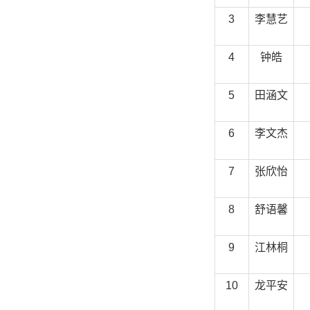
3
李慧艺
4
钟皓
5
田涵文
6
李文杰
7
张欣怡
8
舒语馨
9
江林桐
10
龙平安