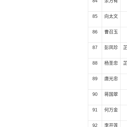
84
余方有
85
向太文
86
曹召玉
87
彭凤珍
88
杨圣忠
89
唐光忠
90
蒋国翠
91
何万金
92
李开莲