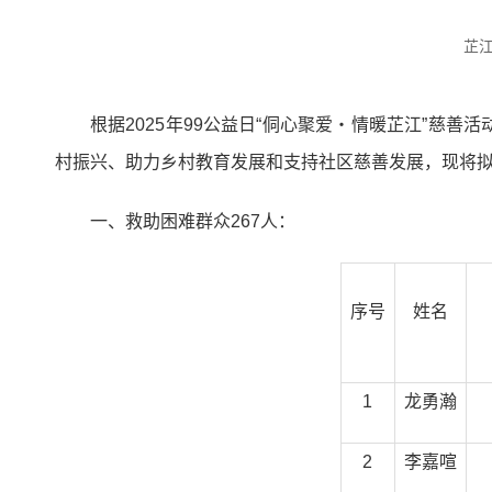
芷
根据2025年99公益日“侗心聚爱・情暖芷江”
村振兴、助力乡村教育发展和支持社区慈善发展，现将拟
一、救助困难群众267人：
序号
姓名
1
龙勇瀚
2
李嘉喧