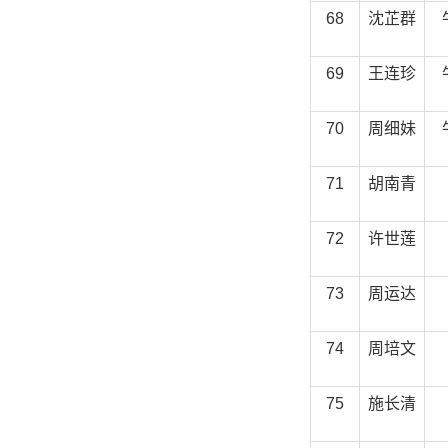
68
沈芷群
69
王连珍
70
周细妹
71
胡南青
72
许世莲
73
周运达
74
周培文
75
施长清