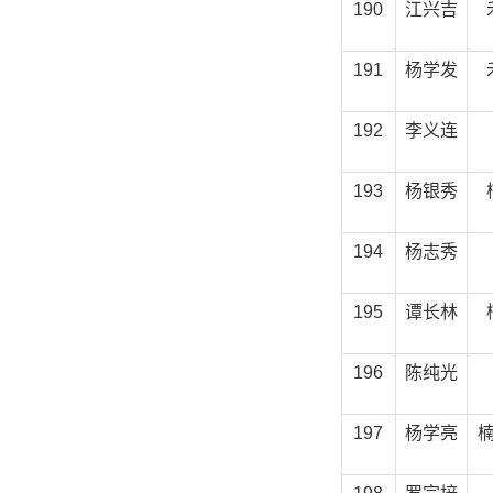
190
江兴吉
191
杨学发
192
李义连
193
杨银秀
194
杨志秀
195
谭长林
196
陈纯光
197
杨学亮