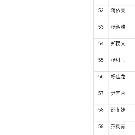
52
蒋依雯
53
杨淑雅
54
郑民文
55
杨琳玉
56
杨佳龙
57
尹艺蓉
58
邵冬妹
59
彭树青