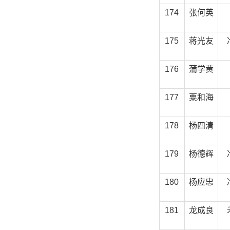
174
张何英
175
蒋光友
176
蒲学黄
177
粟和海
178
杨四清
179
杨德辉
180
杨应忠
181
龙成良