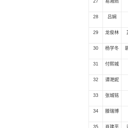
27
易湘燃
28
吕娴
29
龙俊林
30
杨学冬
31
付熙城
32
谭滟妮
33
张城铭
34
滕瑞博
35
肖建平