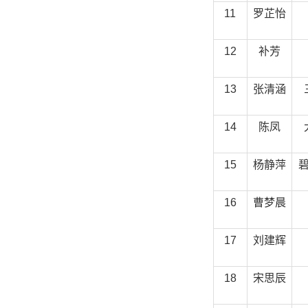
11
罗芷怡
12
补芳
13
张清涵
14
陈凤
15
杨静萍
16
曹梦晨
17
刘建辉
18
宋思辰