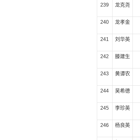
239
龙克尧
240
龙孝金
241
刘华英
242
滕建生
243
黄谭农
244
吴希德
245
李珍英
246
杨良英