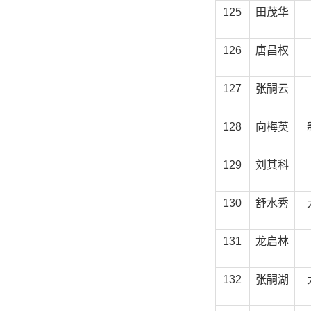
125
田茂华
126
唐昌权
127
张嗣云
128
向梅英
129
刘其科
130
舒水秀
131
龙启林
132
张嗣湖