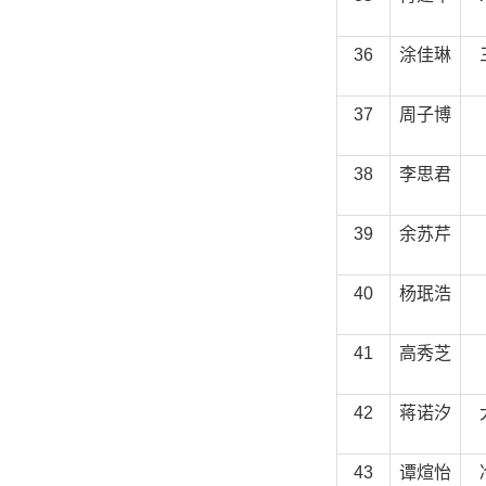
36
涂佳琳
37
周子博
38
李思君
39
余苏芹
40
杨珉浩
41
高秀芝
42
蒋诺汐
43
谭煊怡