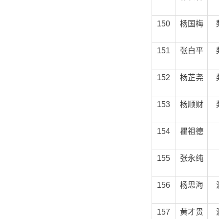
150
杨国梅
151
张白平
152
杨芷尧
153
杨顺财
154
瞿祖德
155
张永纯
156
杨思海
157
黄才贵