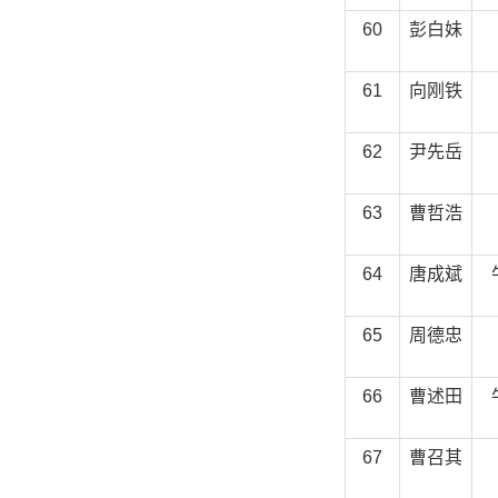
60
彭白妹
61
向刚铁
62
尹先岳
63
曹哲浩
64
唐成斌
65
周德忠
66
曹述田
67
曹召其