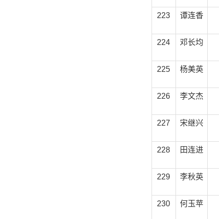
223
谭连香
224
邓长均
225
杨美英
226
李文杰
227
宋继兴
228
田连进
229
李秋英
230
何玉苹