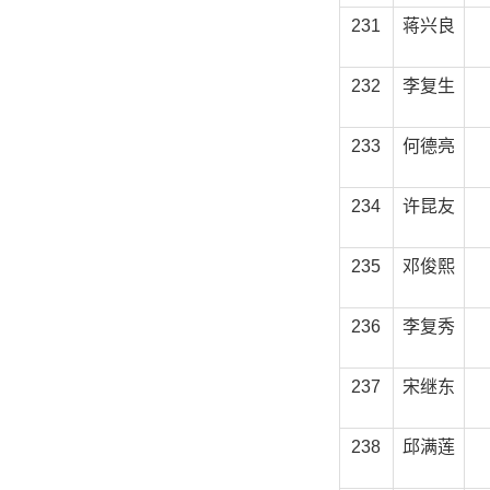
231
蒋兴良
232
李复生
233
何德亮
234
许昆友
235
邓俊熙
236
李复秀
237
宋继东
238
邱满莲