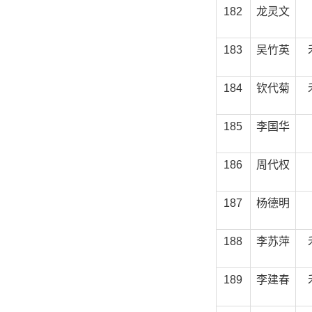
182
龙灵文
183
吴竹英
184
钦代菊
185
李国华
186
周代权
187
杨德明
188
李苏萍
189
李建春