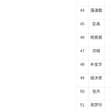
44
蒲谨鹏
45
彭禹
46
杨雯茜
47
邓棋
48
补金华
49
姚沐恩
50
张杰
51
蒋梦玲