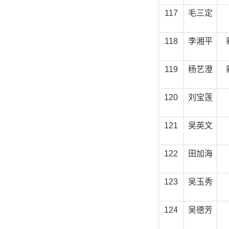
117
毛三定
118
李湘平
119
杨艺澄
120
刘宝莲
121
吴英文
122
田加海
123
吴玉秀
124
吴德芳