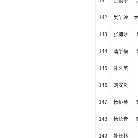
141
张嗣平
142
吴丫玲
143
张梅珍
144
蒲学福
145
补久英
146
刘安炎
147
杨桃英
148
杨长青
149
补长林