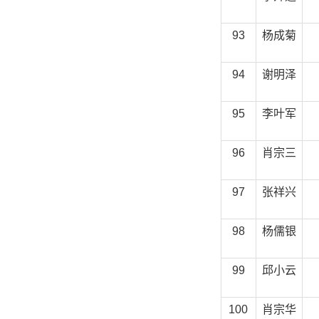
93
杨成菊
94
谢明泽
95
李叶军
96
肖宗三
97
张祥兴
98
杨儒银
99
邱小云
100
肖宗华