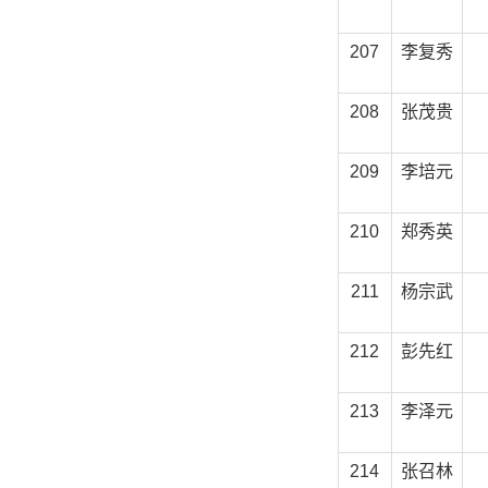
207
李复秀
208
张茂贵
209
李培元
210
郑秀英
211
杨宗武
212
彭先红
213
李泽元
214
张召林