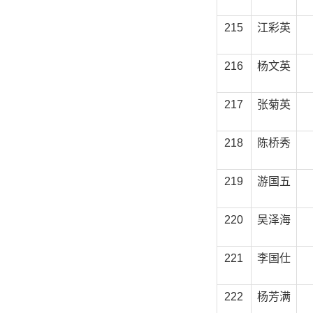
215
江彩英
216
杨文英
217
张菊英
218
陈桥秀
219
游国五
220
吴泽海
221
李国仕
222
杨芳满