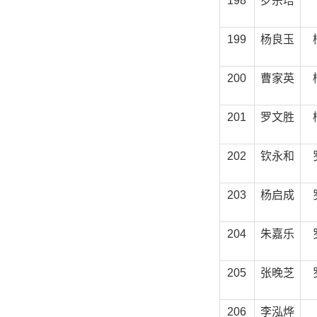
198
罗宗培
199
杨良玉
200
曹家英
201
罗文胜
202
钦永和
203
杨启成
204
朱嘉乐
205
张晚芝
206
李泓烨