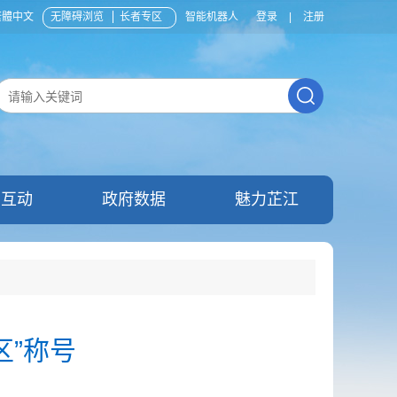
繁體中文
无障碍浏览
长者专区
智能机器人
登录
|
注册
民互动
政府数据
魅力芷江
区”称号