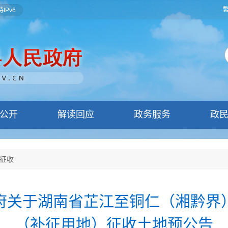
IPv6
公开
解读回应
政务服务
政
征收
府关于湖南省芷江至铜仁（湘黔界
（补征用地）征收土地预公告