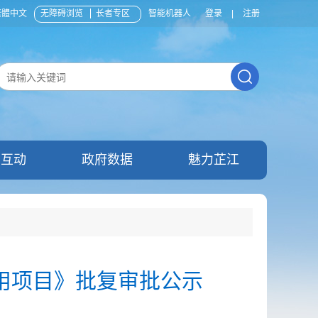
繁體中文
无障碍浏览
长者专区
智能机器人
登录
|
注册
民互动
政府数据
魅力芷江
用项目》批复审批公示