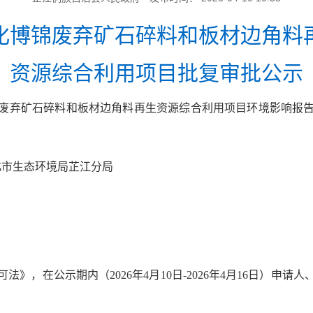
化博锦废弃矿石碎料和板材边角料
资源综合利用项目
批复审批公示
废弃矿石碎料和板材边角料再生资源综合利用项目
环境影响报
。
怀化市生态环境局芷江分局
可法》，
在公示期内
（
202
6
年
4
月
10
日
-2026年4月16日
）申请人