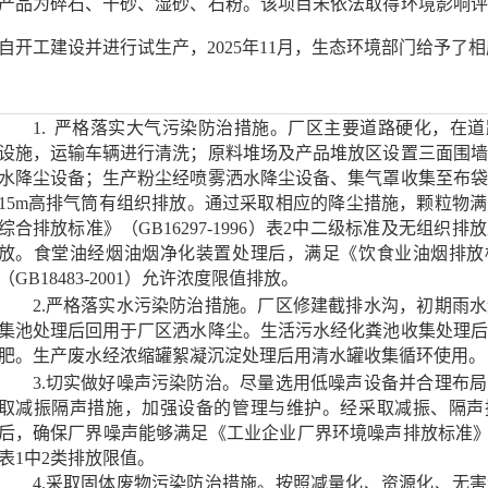
产品为碎石、干砂、湿砂、石粉。该项目未依法取得环境影响评
自开工建设并进行试生产，
2025年11月，生态环境部门给予了
1.
严格落实大气污染防治措施。
厂区主要道路硬化，在道
设施
，运输车辆进行清洗；原料堆场及产品堆放区设置三面围墙
水降尘设备；生产粉尘经喷雾洒水降尘设备、集气罩收集至布袋
15m高排气筒有组织排放。通过采取相应的降尘措施，颗粒物
综合排放标准》（GB16297-1996）表2中二级标准及无组织
放。食堂油经烟油烟净化装置处理后，满足《饮食业油烟排放
（GB18483-2001）允许浓度限值排放。
2.严格落实水污染防治措施。厂区修建截排水沟，初期雨
集池处理后回用于厂区洒水降尘。生活污水经化粪池收集处理后
肥。生产废水经浓缩罐絮凝沉淀处理后用清水罐收集循环使用。
3.切实做好噪声污染防治。尽量
选用低噪声设备
并
合理布局
取减振
隔声
措施，加强设备的管理与维护
。
经采取减振、隔声
后，
确保
厂界噪声
能够
满足《工业企业厂界环境噪声排放标准
表
1
中
2
类
排放
限值。
4.采取固体废物污染防治措施。按照减量化、资源化、无