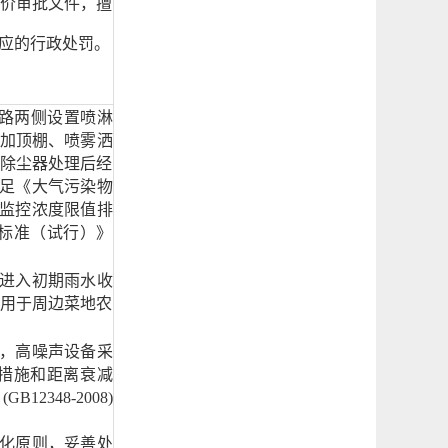
价审批文件，擅
相应的行政处罚。
路两侧设置喷淋
加顶棚、喷雾洒
除尘器处理后经
满足《大气污染物
排放监控浓度限值排
标准（试行）》
水进入初期雨水收
用于周边菜地农
，高噪声设备采
措施和距离衰减
》
(GB12348-2008)
害化原则，妥善处