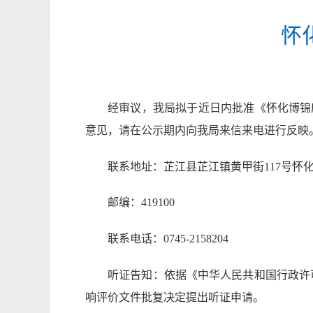
怀
经审议，我
局拟于近日内批准《
怀化博锦
意见，请在公示期内向我局来信来电进行反映
联系地址：芷江县芷江镇黄甲街
117号
邮编：
419100
联系电话：
0745-2158204
听证告知：依据《中华人民共和国行政许
响评价文件批复决定提出听证申请。