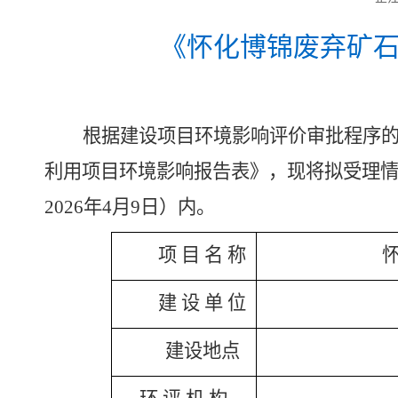
《
怀化博锦废弃矿
根据建设项目环境影响评价审批程序
利用项目环境影响报告表
》，现将拟受理
2026
年
4
月
9
日）内。
项
目
名
称
建
设
单
位
建设地点