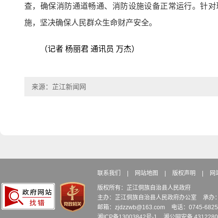
查，确保消防通道畅通、消防设施设备正常运行。针对
施，坚决确保人民群众生命财产安全。
（记者 杨丽君 通讯员 万杰）
来源：芷江新闻网
联系我们
|
网站地图
|
版权声明
|
网
版权所有：芷江侗族自治县人民政府
主办：芷江侗族自治县人民政府办公室
承办
邮箱：zjdzzwb@163.com
电话：0745-6
湘ICP备13003842号-1
湘公网安备 4312280