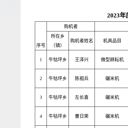
202
购机者
所在乡
购机者姓名
机具品目
序号
（镇）
1
牛牯坪乡
王泽兴
微型耕耘机
2
牛牯坪乡
陈祖兵
碾米机
3
牛牯坪乡
左长喜
碾米机
4
牛牯坪乡
曹日荣
碾米机