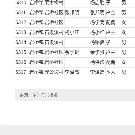
6310
岩桥镇
栗木桥村
杨启胜
子
男
6311
岩桥镇
岩桥社区
张邦明
张邦明
户主
男
6312
岩桥镇
岩桥社区
杨学菊
配偶
女
6313
岩桥镇
石板溪村
杨小红
杨小红
户主
女
6314
岩桥镇
石板溪村
杨贻骏
子
男
6315
岩桥镇
岩桥社区
余学贵
余学贵
户主
男
6316
岩桥镇
岩桥社区
杨洪珍
配偶
女
6317
岩桥镇
巽公坡村
李泽高
李泽高
本人
男
6318
岩桥镇
巽公坡村
王昆秀
配偶
女
6319
岩桥镇
巽公坡村
李岩平
儿子
男
来源：芷江县岩桥镇
6320
岩桥镇
巽公坡村
覃家美
儿媳
女
6321
岩桥镇
巽公坡村
李慧文
孙女
女
6322
岩桥镇
巽公坡村
李智
孙子
男
6323
岩桥镇
巽公坡村
何万兵
何万兵
户主
男