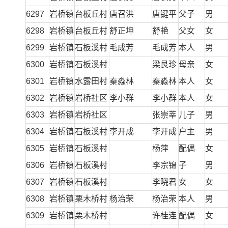
6297
岩桥镇
台板丘村
唐召洪
唐键平
父子
男
6298
岩桥镇
台板丘村
舒正坤
舒艳
父女
女
6299
岩桥镇
石板溪村
毛成芳
毛成芳
本人
男
6300
岩桥镇
石板溪村
梁艮珍
母亲
女
6301
岩桥镇
水露田村
秦淼林
秦淼林
本人
女
6302
岩桥镇
岩桥社区
李小群
李小群
本人
女
6303
岩桥镇
岩桥社区
张崇莘
儿子
男
6304
岩桥镇
石板溪村
李开成
李开成
户主
男
6305
岩桥镇
石板溪村
杨萍
配偶
女
6306
岩桥镇
石板溪村
李宗锦
子
男
6307
岩桥镇
石板溪村
李晓君
女
女
6308
岩桥镇
栗木桥村
杨治荣
杨治荣
本人
男
6309
岩桥镇
栗木桥村
许桂连
配偶
女