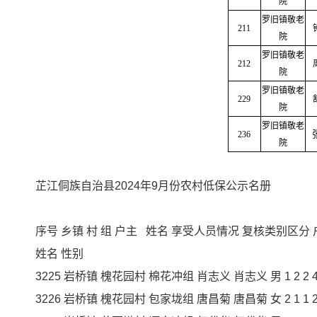
院
罗旧镇敬老
211
院
罗旧镇敬老
212
院
罗旧镇敬老
229
院
罗旧镇敬老
236
院
芷江侗族自治县2024年9月份农村低保公示名册
序号 乡镇 村 组 户主 姓名 享受人员情况 复核类别区
姓名 性别
3225 岩桥镇 槐花园村 棉花冲组 肖志义 肖志义 男 1 2 2 440
3226 岩桥镇 槐花园村 包家垅组 唐昌菊 唐昌菊 女 2 1 1 240