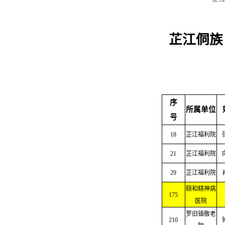
芷江侗族
序
所属单位
号
18
芷江福利院
21
芷江福利院
29
芷江福利院
颐和精神病
175
医院
罗旧镇敬老
210