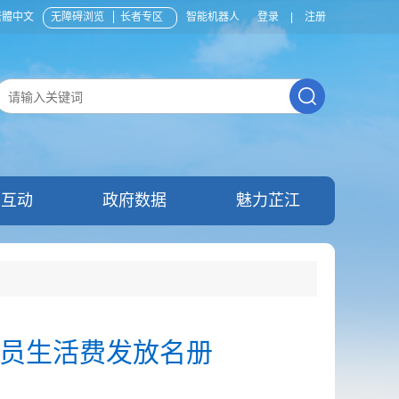
繁體中文
无障碍浏览
长者专区
智能机器人
登录
|
注册
民互动
政府数据
魅力芷江
人员生活费发放名册