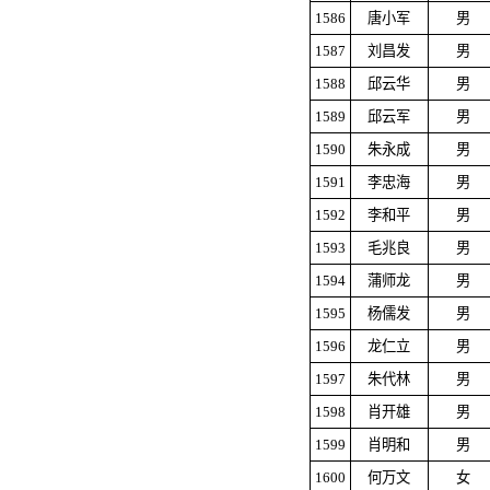
1586
唐小军
男
1587
刘昌发
男
1588
邱云华
男
1589
邱云军
男
1590
朱永成
男
1591
李忠海
男
1592
李和平
男
1593
毛兆良
男
1594
蒲师龙
男
1595
杨儒发
男
1596
龙仁立
男
1597
朱代林
男
1598
肖开雄
男
1599
肖明和
男
1600
何万文
女