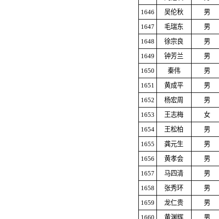
1646
吴伦秋
男
1647
毛瑞东
男
1648
徐宗良
男
1649
钟芳兰
男
1650
秦伟
男
1651
黄成平
男
1652
杨宏周
男
1653
王志梅
女
1654
王松柏
男
1655
龚元生
男
1656
黄孝会
男
1657
马四清
男
1658
张秀环
男
1659
龙仁贵
男
1660
黄渊辉
男