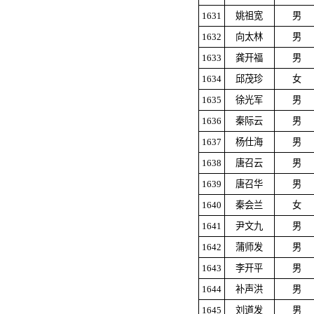
1631
姚祖宽
男
1632
向太林
男
1633
龚开福
男
1634
邱茂珍
女
1635
徐光军
男
1636
秦际云
男
1637
杨仕海
男
1638
唐召云
男
1639
唐召华
男
1640
秦会兰
女
1641
尹文九
男
1642
蒲师发
男
1643
李开平
男
1644
补声洪
男
1645
刘道发
男