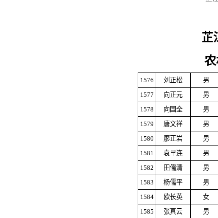
芷
农
1576
刘正松
男
1577
向正元
男
1578
向国全
男
1579
唐文祥
男
1580
廖正岩
男
1581
袁早连
男
1582
田儒清
男
1583
杨儒平
男
1584
欧长英
女
1585
张真云
男