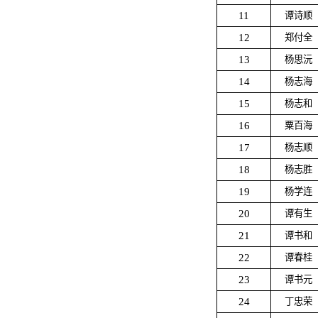
11
谭诗顺
12
郑付全
13
杨思沅
14
杨志海
15
杨志和
16
粟百海
17
杨志顺
18
杨志胜
19
杨学连
20
谭有生
21
谭书和
22
谭春桂
23
谭书元
24
丁忠荣