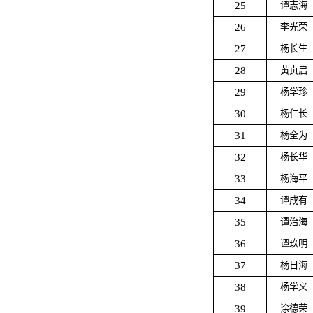
25
谭志海
26
李光荣
27
杨长生
28
黄贞启
29
杨学珍
30
杨仁长
31
杨全为
32
杨长华
33
杨海平
34
谭成有
35
谭治海
36
谭玖明
37
杨日海
38
杨学义
39
涂德荣