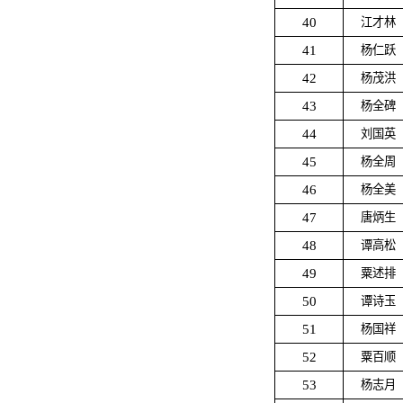
40
江才林
41
杨仁跃
42
杨茂洪
43
杨全碑
44
刘国英
45
杨全周
46
杨全美
47
唐炳生
48
谭高松
49
粟述排
50
谭诗玉
51
杨国祥
52
粟百顺
53
杨志月