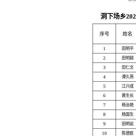
洞下场乡20
序号
姓名
1
田明平
2
田明超
3
田仁文
4
谭久燕
5
江兴成
6
黄生长
7
杨治艳
8
杨国生
9
田明岩
10
陈德胜