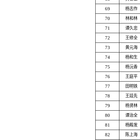
69
杨志作
70
林和林
71
谭久忠
72
王修全
73
黄元海
74
杨和生
75
杨沅香
76
王庭平
77
田明铁
78
王廷先
79
杨贤林
80
谭治全
81
杨殿发
82
陈上海