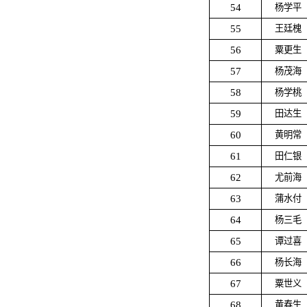
54
杨学平
55
王廷槐
56
粟更生
57
杨茂海
58
杨学桃
59
田达生
60
黄明常
61
田仁银
62
尤前海
63
蒲水付
64
杨三毛
65
谭过喜
66
杨长海
67
粟世义
68
黄春生