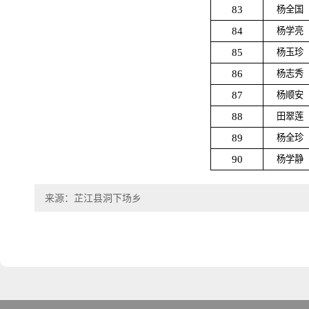
83
杨全国
84
杨学亮
85
杨玉珍
86
杨志秀
87
杨顺安
88
田翠莲
89
杨全珍
90
杨学静
来源：芷江县洞下场乡