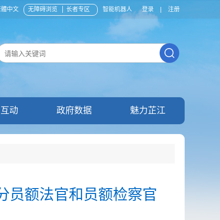
繁體中文
无障碍浏览
长者专区
智能机器人
登录
|
注册
民互动
政府数据
魅力芷江
部分员额法官和员额检察官