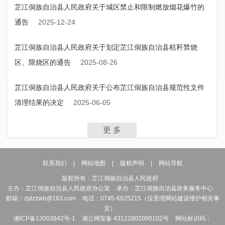
芷江侗族自治县人民政府关于城区禁止和限制燃放烟花爆竹的
通告
2025-12-24
芷江侗族自治县人民政府关于划定芷江侗族自治县秸秆禁烧
区、限烧区的通告
2025-08-26
芷江侗族自治县人民政府关于公布芷江侗族自治县规范性文件
清理结果的决定
2025-06-05
更 多
联系我们
|
网站地图
|
版权声明
|
网站导航
版权所有：芷江侗族自治县人民政府
主办：芷江侗族自治县人民政府办公室
承办：芷江侗族自治县政务服务中心
邮箱：zjdzzwb@163.com
电话：0745-6825215（仅受理网站建设维护相关事
宜）
湘ICP备13003842号-1
湘公网安备 43122802000102号
网站标识码：