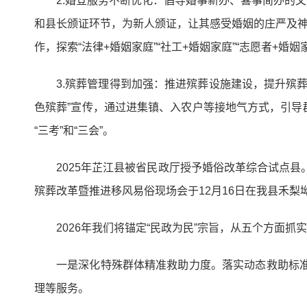
2.婚登服务不断优化：倡导婚事新办、喜事简办的
和县长颁证环节，为新人颁证，让其感受婚姻的庄严及神
作，探索“法律+婚姻家庭”“社工+婚姻家庭”“志愿者+
3.殡葬管理得到加强：推进殡葬设施建设，提升殡葬服
色殡葬”宣传，通过进集镇、入农户等接地气方式，引
“三考”和“三会”。
2025年芷江县被省民政厅授予婚俗改革综合试点
殡葬改革暨推进移风易俗现场会于12月16日在我县禾梨
2026年我们将锚定“民政为民”宗旨，从五个方面
一是深化特殊群体精准救助力度。落实动态救助标准
理等服务。