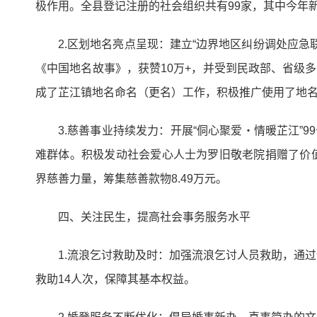
极作用。全县登记注册的社会组织共有99家，其中今年
2.区划地名亮点呈现：建立“边界地区纠纷调处应急
《中国地名故事》，获赞10万+，并受到民政部、省级
成了芷江镇地名命名（更名）工作，积极推广使用了地名
3.慈善事业持续发力：开展“侗心聚爱・情暖芷江”9
难群体。积极发动社会爱心人士为罗旧敬老院捐赠了价值
界慈善力量，筹集慈善款物8.49万元。
四、关注民生，提高社会事务服务水平
1.流浪乞讨救助及时：加强流浪乞讨人员救助，通
救助14人次，保障其基本权益。