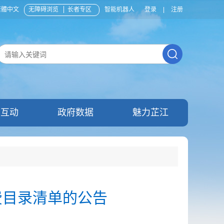
繁體中文
无障碍浏览
长者专区
智能机器人
登录
|
注册
民互动
政府数据
魅力芷江
费目录清单的公告