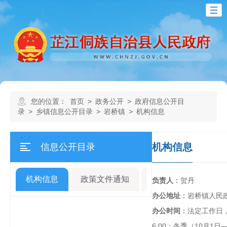
您的位置：
首页
>
政务公开
>
政府信息公开目
录
>
乡镇信息公开目录
>
岩桥镇
>
机构信息
机构信息
信息公开目录
机构信息
政策文件通知
规划计划
人事
负责人
：
贺丹
办公地址
：
岩桥镇人民
办公时间
：
法定工作日，夏
6:00；冬季（10月1日—