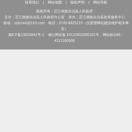
联系我们
|
网站地图
|
版权声明
|
网站导航
版权所有：芷江侗族自治县人民政府
主办：芷江侗族自治县人民政府办公室
承办：芷江侗族自治县政务服务中心
邮箱：zjdzzwb@163.com
电话：0745-6825215（仅受理网站建设维护相关事
宜）
湘ICP备13003842号-1
湘公网安备 43122802000102号
网站标识码：
4312280008