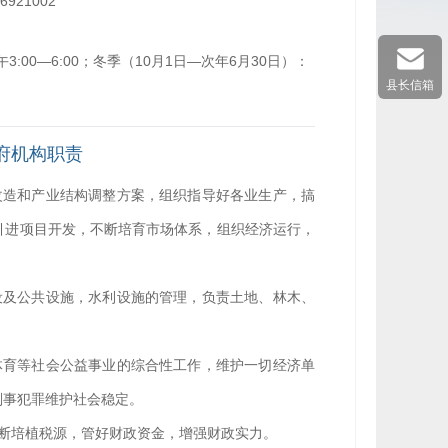
-6921002
3:00—6:00；冬季（10月1日—次年6月30日）：
县长信箱
府机构职责
改造和产业结构调整方案，组织指导好各业生产，搞
引进项目开发，不断培育市场体系，组织经济运行，
设及公共设施，水利设施的管理，负责土地、林木、
体育等社会公益事业的综合性工作，维护一切经济单
刑事犯罪维护社会稳定。
断培植税源，管好财政资金，增强财政实力。