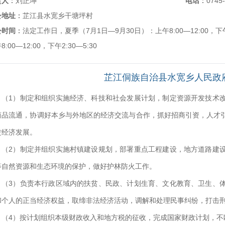
责人
：
刘正坤
电话
：
0745
公地址
：
芷江县水宽乡干塘坪村
公时间
：
法定工作日，夏季（7月1日—9月30日）：上午8:00—12:00，下午
8:00—12:00，下午2:30—5:30
芷江侗族自治县水宽乡人民政
（1）制定和组织实施经济、科技和社会发展计划，制定资源开发技术
商品流通，协调好本乡与外地区的经济交流与合作，抓好招商引资，人才
进经济发展。
（2）制定并组织实施村镇建设规划，部署重点工程建设，地方道路建
等自然资源和生态环境的保护，做好护林防火工作。
（3）负责本行政区域内的扶贫、民政、计划生育、文化教育、卫生、
和个人的正当经济权益，取缔非法经济活动，调解和处理民事纠纷，打击
（4）按计划组织本级财政收入和地方税的征收，完成国家财政计划，不