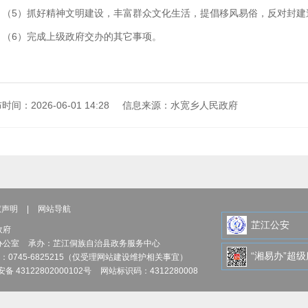
（5）抓好精神文明建设，丰富群众文化生活，提倡移风易俗，反对封建
（6）完成上级政府交办的其它事项。
时间：2026-06-01 14:28
信息来源：水宽乡人民政府
权声明
|
网站导航
芷江公安
政府
办公室
承办：芷江侗族自治县政务服务中心
“湘易办”超
：0745-6825215（仅受理网站建设维护相关事宜）
备 43122802000102号
网站标识码：4312280008