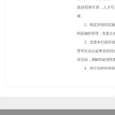
抓好招商引资，人才引
展。
2、制定并组织实
利设施的管理，负责土
3、负责本行政区
育等社会公益事业的综
济活动，调解和处理民
4、按计划组织本
好财政资金，增强财政
5、抓好精神文明
陋习，树立社会主义新
6、完成上级政府