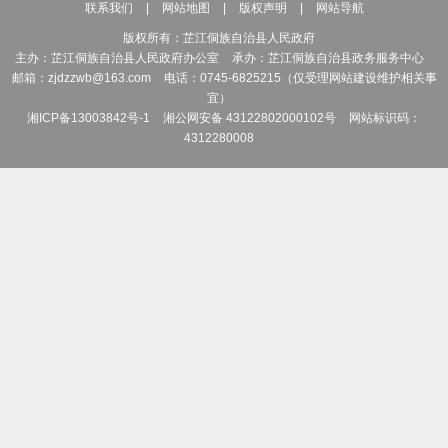
联系我们
|
网站地图
|
版权声明
|
网站导航
版权所有：芷江侗族自治县人民政府
主办：芷江侗族自治县人民政府办公室
承办：芷江侗族自治县政务服务中心
邮箱：zjdzzwb@163.com
电话：0745-6825215（仅受理网站建设维护相关事
宜）
湘ICP备13003842号-1
湘公网安备 43122802000102号
网站标识码：
4312280008