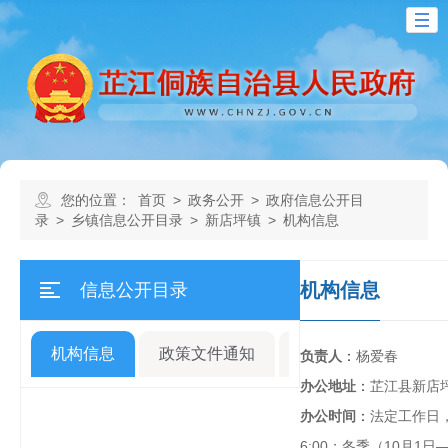
您的位置：
首页
>
政务公开
>
政府信息公开目
录
>
乡镇信息公开目录
>
新店坪镇
>
机构信息
机构信息
信息公开目录
机构信息
政策文件通知
规划计划
人事
负责人
：
杨爱春
办公地址
：
芷江县新店
办公时间
：
法定工作日，夏
6:00；冬季（10月1日—