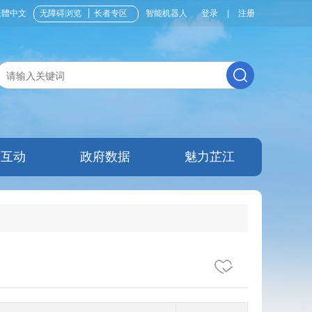
繁體中文
无障碍浏览
长者专区
智能机器人
登录
|
注册
民互动
政府数据
魅力芷江