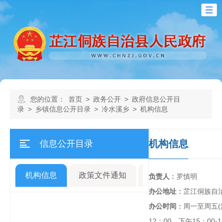
您的位置：
首页
>
政务公开
>
政府信息公开目
录
>
乡镇信息公开目录
>
冷水溪乡
>
机构信息
机构信息
信息公开目录
机构信息
政策文件通知
规划计划
人事
负责人
：
罗慎明
办公地址
：
芷江侗族自
办公时间
：
周一至周五(
12：00，下午15：00-