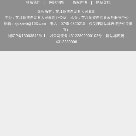
联系我们
|
网站地图
|
版权声明
|
网站导航
版权所有：芷江侗族自治县人民政府
主办：芷江侗族自治县人民政府办公室
承办：芷江侗族自治县政务服务中心
邮箱：zjdzzwb@163.com
电话：0745-6825215（仅受理网站建设维护相关事
宜）
湘ICP备13003842号-1
湘公网安备 43122802000102号
网站标识码：
4312280008