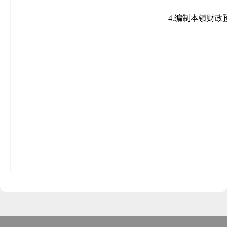
4.编制本镇财