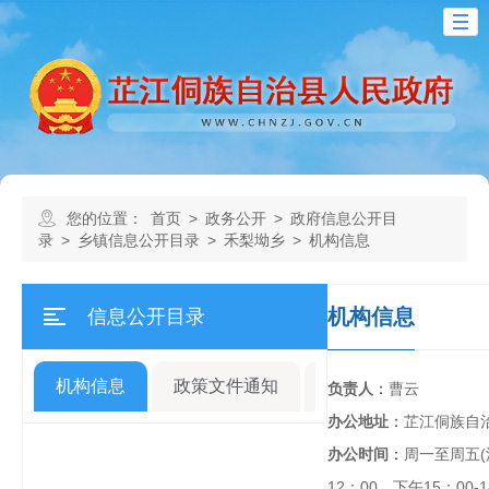
您的位置：
首页
>
政务公开
>
政府信息公开目
录
>
乡镇信息公开目录
>
禾梨坳乡
>
机构信息
机构信息
信息公开目录
机构信息
政策文件通知
规划计划
人事
负责人
：
曹云
办公地址
：
芷江侗族自
办公时间
：
周一至周五(
12：00，下午15：00-