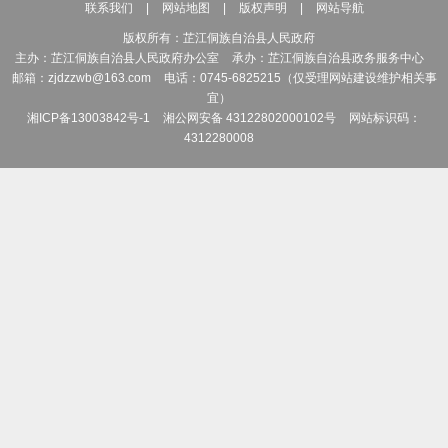
联系我们
|
网站地图
|
版权声明
|
网站导航
版权所有：芷江侗族自治县人民政府
主办：芷江侗族自治县人民政府办公室
承办：芷江侗族自治县政务服务中心
邮箱：zjdzzwb@163.com
电话：0745-6825215（仅受理网站建设维护相关事
宜）
湘ICP备13003842号-1
湘公网安备 43122802000102号
网站标识码：
4312280008