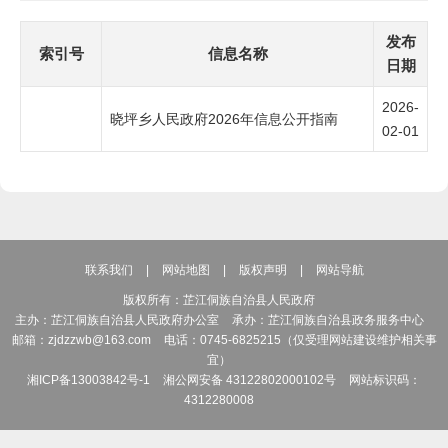
发布
索引号
信息名称
日期
2026-
晓坪乡人民政府2026年信息公开指南
02-01
联系我们
|
网站地图
|
版权声明
|
网站导航
版权所有：芷江侗族自治县人民政府
主办：芷江侗族自治县人民政府办公室
承办：芷江侗族自治县政务服务中心
邮箱：zjdzzwb@163.com
电话：0745-6825215（仅受理网站建设维护相关事
宜）
湘ICP备13003842号-1
湘公网安备 43122802000102号
网站标识码：
4312280008