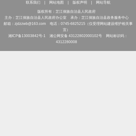
联系我们
|
网站地图
|
版权声明
|
网站导航
药“三医联动”改革，更
版权所有：芷江侗族自治县人民政府
（十） 与县卫生
主办：芷江侗族自治县人民政府办公室
承办：芷江侗族自治县政务服务中心
邮箱：zjdzzwb@163.com
电话：0745-6825215（仅受理网站建设维护相关事
立沟通协商机制、协同
宜）
湘ICP备13003842号-1
湘公网安备 43122802000102号
网站标识码：
（十一） 完成县
4312280008