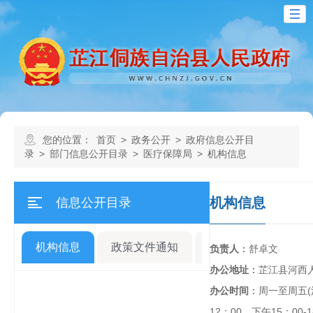
您的位置：
首页
>
政务公开
>
政府信息公开目
录
>
部门信息公开目录
>
医疗保障局
>
机构信息
机构信息
信息公开目录
机构信息
政策文件通知
规划计划
人事
负责人
：
舒卓文
办公地址
：
芷江县河西
办公时间
：
周一至周五(
12：00，下午15：00-