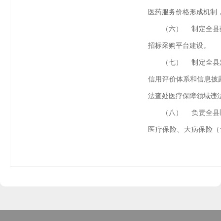
医药服务价格形成机制
（六） 制定全县
招标采购平台建设。
（七） 制定全县
信用评价体系和信息披
法查处医疗保障领域违
（八） 负责全县
医疗保险、大病保险（
作。组织制定和完善异
度，负责门诊特（慢）
（九） 职能转变
度，巩固完善城乡居民
系，不断提高医疗保障