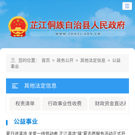
您的位置：
首页
>
政务公开
>
其他法定信息
>
公益
事业
其他法定信息
权责清单
行政事业性收费
财政资金直达基层
公益事业
夏日送清凉 关爱一线劳动者 芷江清凉“驿”夏志愿服务活动正式开