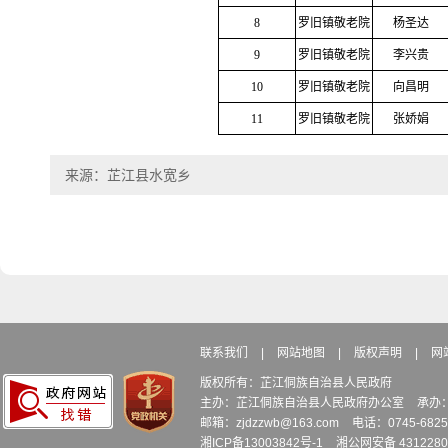
8
罗旧镇敬老院
杨圣达
9
罗旧镇敬老院
李兴贵
10
罗旧镇敬老院
向昌明
11
罗旧镇敬老院
张娇娟
来源：芷江县水宽乡
联系我们
|
网站地图
|
版权声明
|
网
版权所有：芷江侗族自治县人民政府
主办：芷江侗族自治县人民政府办公室
承办
邮箱：zjdzzwb@163.com
电话：0745-6
湘ICP备13003842号-1
湘公网安备 4312280