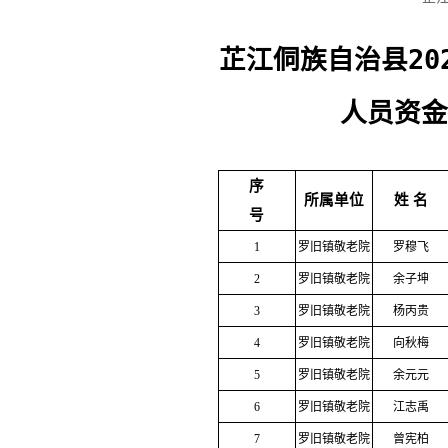
芷江侗族自治县20
人员资金
序
所属单位
姓 名
号
1
罗旧镇敬老院
罗穆飞
2
罗旧镇敬老院
余子坤
3
罗旧镇敬老院
杨丙贵
4
罗旧镇敬老院
向秋梅
5
罗旧镇敬老院
余元元
6
罗旧镇敬老院
江志禹
7
罗旧镇敬老院
曾宪柏