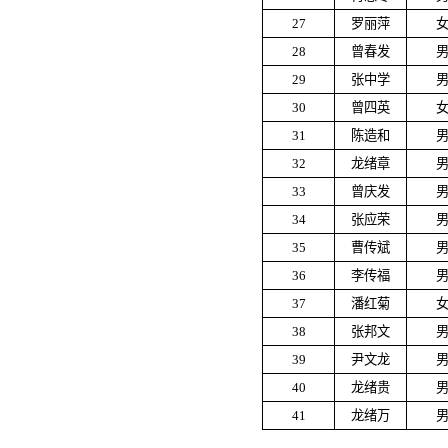
27
罗丽萍
28
曾春发
29
张中学
30
曾四英
31
陈造和
32
龙绪章
33
曾庆发
34
张应荣
35
曹传斌
36
李传福
37
潘红菊
38
张邦文
39
尹文龙
40
龙绪贵
41
龙绪万