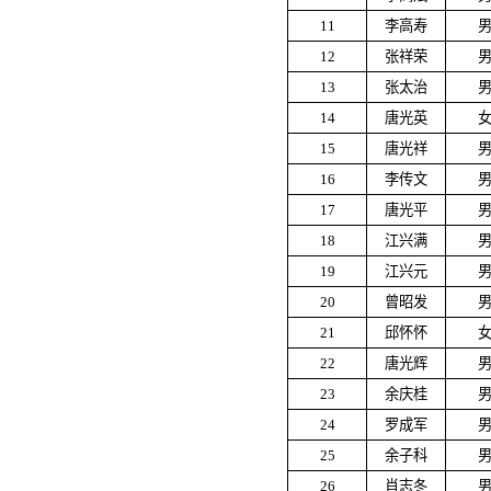
11
李高寿
12
张祥荣
13
张太治
14
唐光英
15
唐光祥
16
李传文
17
唐光平
18
江兴满
19
江兴元
20
曾昭发
21
邱怀怀
22
唐光辉
23
余庆桂
24
罗成军
25
余子科
26
肖志冬