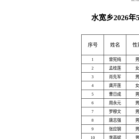
水宽乡2026
序号
姓名
性
1
曾宪纯
2
孟桂莲
3
肖先军
4
龚开莲
5
曹日成
6
周永元
7
罗穆文
8
唐志强
9
张应钢
10
李高斌