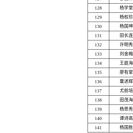
128
杨学堂
129
杨权珍
130
杨国坤
131
田长连
132
许明秀
133
刘金梅
134
王庭海
135
廖有堂
136
粟述辉
137
尤前培
138
田茂海
139
杨思秀
140
谭诗高
141
杨国胜