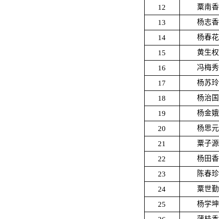
12
粟南香
13
杨志香
14
杨春花
15
黄生权
16
冯梅秀
17
杨苏玲
18
杨治国
19
杨金娥
20
杨思元
21
粟子源
22
杨田香
23
陈春珍
24
粟世勤
25
杨学坤