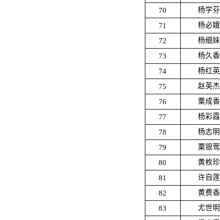
70
杨学芬
71
杨必娥
72
杨细妹
73
杨久香
74
杨红英
75
赵英杰
76
粟成香
77
杨彩霞
78
杨志明
79
粟银莺
80
黄枚珍
81
许自莲
82
黄费香
83
尤世明