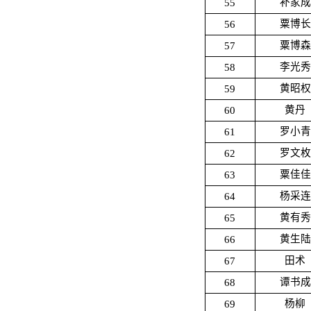
55
补家成
56
粟博长
57
粟博森
58
李光秀
59
黄昭权
60
黄丹
61
罗小青
62
罗文枚
63
粟佳佳
64
杨采连
65
黄有秀
66
黄生陆
67
田术
68
谭书成
69
杨柳