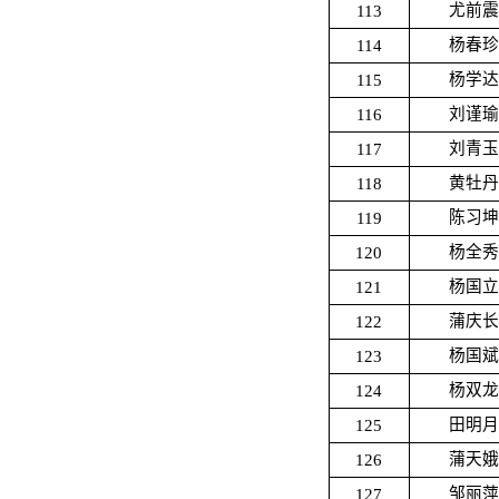
113
尤前震
114
杨春珍
115
杨学达
116
刘谨瑜
117
刘青玉
118
黄牡丹
119
陈习坤
120
杨全秀
121
杨国立
122
蒲庆长
123
杨国斌
124
杨双龙
125
田明月
126
蒲天娥
127
邹丽萍