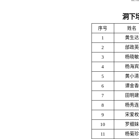
洞下
序号
姓名
1
黄生达
2
邰政英
3
杨晓敏
4
杨海宾
5
黄小清
6
谭金香
7
田明建
8
杨秀连
9
宋爱枚
10
罗细妹
11
杨菊珍