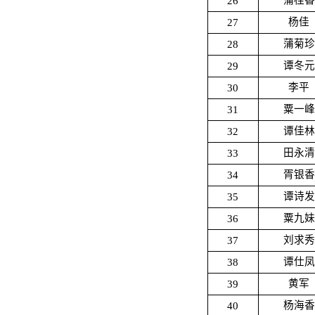
26
蒲桂香
27
杨佳
28
蒲菊珍
29
谭冬元
30
李平
31
粟一峰
32
谭佳林
33
田永清
34
胥银香
35
谭诗发
36
粟九妹
37
刘求秀
38
谭仕凤
39
黄军
40
杨海香