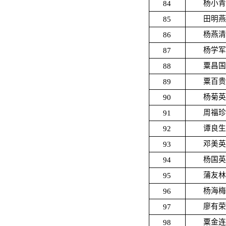
84
杨小青
85
田明燕
86
杨燕清
87
杨学军
88
粟昌国
89
粟百贵
90
杨菊英
91
周福珍
92
谭良生
93
邓美英
94
杨国英
95
蒲友林
96
杨海梅
97
廖有荣
98
粟金连