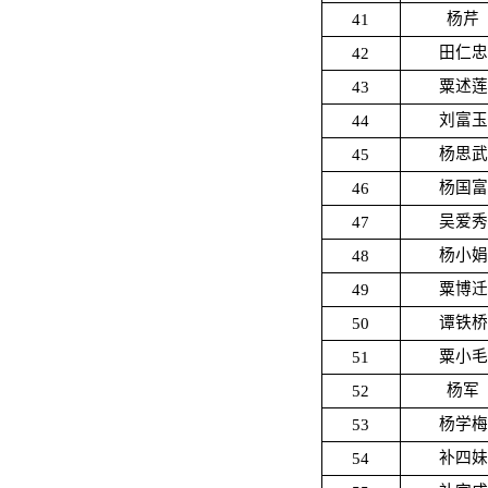
41
杨芹
42
田仁忠
43
粟述莲
44
刘富玉
45
杨思武
46
杨国富
47
吴爱秀
48
杨小娟
49
粟博迁
50
谭铁桥
51
粟小毛
52
杨军
53
杨学梅
54
补四妹