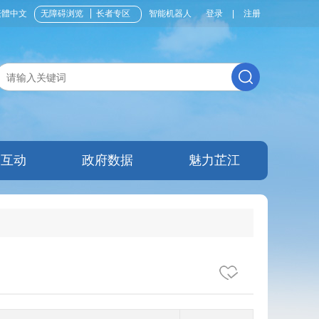
繁體中文
无障碍浏览
长者专区
智能机器人
登录
|
注册
民互动
政府数据
魅力芷江