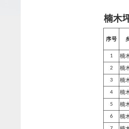
楠木坪
序号
楠
1
楠
2
楠
3
楠
4
楠
5
楠
6
楠
7