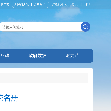
繁體中文
无障碍浏览
长者专区
智能机器人
登录
|
注册
民互动
政府数据
魅力芷江
花名册