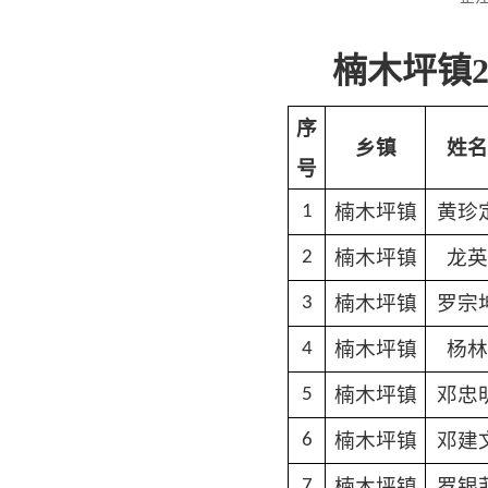
楠木坪镇2
序
乡镇
姓名
号
楠木坪镇
黄珍
1
楠木坪镇
龙英
2
楠木坪镇
罗宗
3
楠木坪镇
杨林
4
楠木坪镇
邓忠
5
楠木坪镇
邓建
6
楠木坪镇
罗银
7