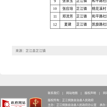
9
张景玉
芷江镇
和平路社
10
张应培
芷江镇
桃花溪村
11
郑流芳
芷江镇
和平路社
12
夏建
芷江镇
凯旋路社
来源：芷江县芷江镇
联系我们
|
网站地图
|
版权声明
|
网
版权所有：芷江侗族自治县人民政府
主办：芷江侗族自治县人民政府办公室
承办