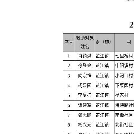
救助对象
序号
乡（镇）
村
姓名
1
肖镇洪
芷江镇
七里桥村
2
徐登金
芷江镇
中阳溪村
3
向宗祥
芷江镇
小河口村
4
杨显国
芷江镇
下菜园村
5
李复栋
芷江镇
杨家村
6
谭建军
芷江镇
海峡路社
7
张志鹏
芷江镇
南街社区
8
杨兴元
芷江镇
北街社区